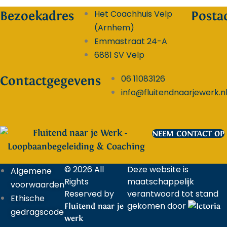
Het Coachhuis Velp
Bezoekadres
Posta
(Arnhem)
Emmastraat 24-A
6881 SV Velp
06 11083126
Contactgegevens
info@fluitendnaarjewerk.n
NEEM CONTACT OP
© 2026 All
Deze website is
Algemene
Rights
maatschappelijk
voorwaarden
Reserved by
verantwoord tot stand
Ethische
gekomen door
Fluitend naar je
gedragscode
werk