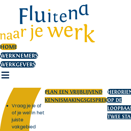
de
inhoud
HOME
WERKNEMERS
WERKGEVERS
PLAN EEN VRIJBLIJVEND
HERORIEN
KENNISMAKINGSGESPREK
OP DE
Vraag je je af
LOOPBAA
of je wel in het
TWEE ST
juiste
vakgebied