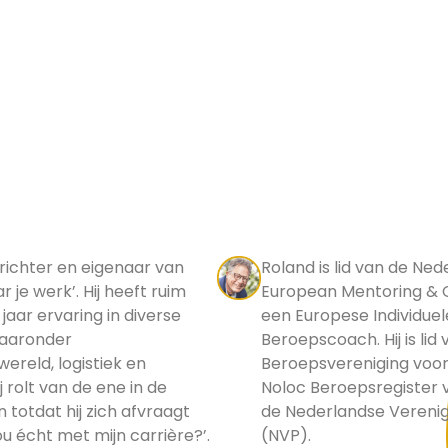
prichter en eigenaar van
Roland is lid van de N
r je werk’. Hij heeft ruim
European Mentoring & C
 jaar ervaring in diverse
een Europese Individuel
aaronder
Beroepscoach. Hij is li
wereld, logistiek en
Beroepsvereniging voor
j rolt van de ene in de
Noloc Beroepsregister v
 totdat hij zich afvraagt
de Nederlandse Vereni
nou écht met mijn carrière?’.
(NVP).