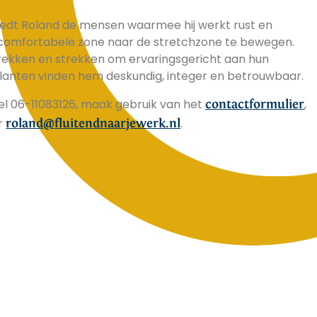
edt Roland de mensen waarmee hij werkt rust en
e comfortabele zone naar de stretchzone te bewegen.
en rekken en strekken om ervaringsgericht aan hun
Klanten vinden hem deskundig, integer en betrouwbaar.
l 06-11083126, maak gebruik van het
,
contactformulier
ar
.
roland@fluitendnaarjewerk.nl