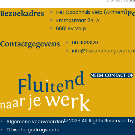
Het Coachhuis Velp (Arnhem)
Bezoekadres
P
Emmastraat 24-A
6881 SV Velp
06 11083126
Contactgegevens
info@fluitendnaarjewerk.n
NEEM CONTACT OP
© 2026 All Rights Reserved by
Algemene voorwaarden
Ethische gedragscode