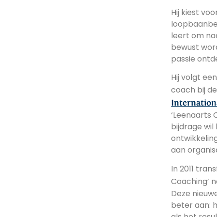
Hij kiest vo
loopbaanbeg
leert om naa
bewust wordt
passie ontd
Hij volgt ee
coach bij d
Internation
‘Leenaarts 
bijdrage wil
ontwikkeli
aan organisa
In 2011 tran
Coaching’ n
Deze nieuwe
beter aan: h
als het resu