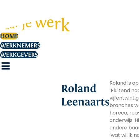
de
inhoud
HOME
WERKNEMERS
WERKGEVERS
Roland is o
Roland
‘Fluitend naa
vijfentwintig
Leenaarts
branches w
horeca, reis
onderwijs. Hi
andere baan
‘wat wil ik 