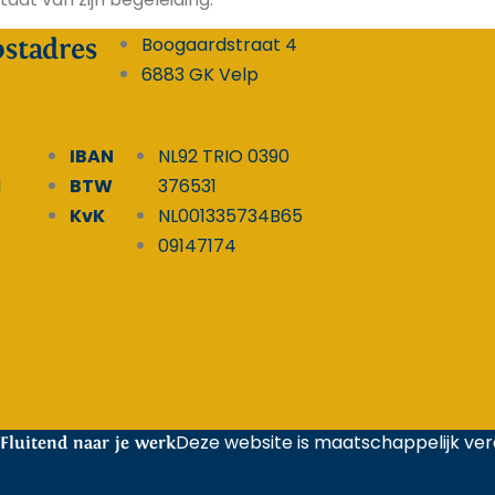
Boogaardstraat 4
ostadres
6883 GK Velp
IBAN
NL92 TRIO 0390
l
BTW
376531
KvK
NL001335734B65
09147174
Deze website is maatschappelijk v
Fluitend naar je werk