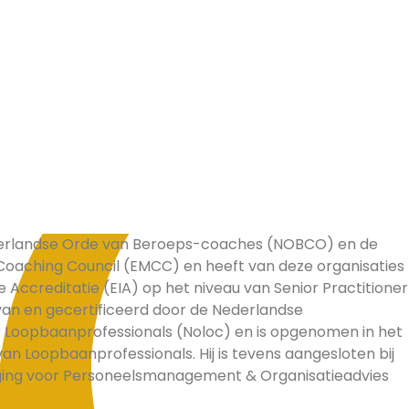
ederlandse Orde van Beroeps-coaches (NOBCO) en de
oaching Council (EMCC) en heeft van deze organisaties
e Accreditatie (EIA) op het niveau van Senior Practitioner
d van en gecertificeerd door de Nederlandse
 Loopbaanprofessionals (Noloc) en is opgenomen in het
an Loopbaanprofessionals. Hij is tevens aangesloten bij
ging voor Personeelsmanagement & Organisatieadvies