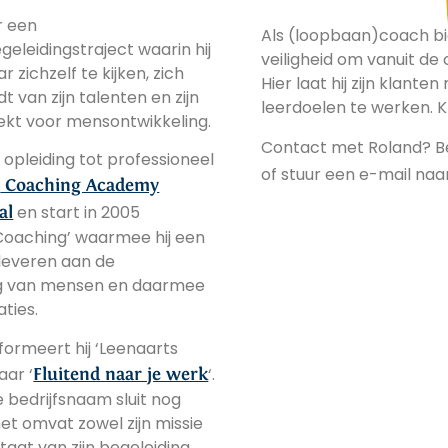
or een
Als (loopbaan)coach bi
eleidingstraject waarin hij
veiligheid om vanuit d
r zichzelf te kijken, zich
Hier laat hij zijn klant
 van zijn talenten en zijn
leerdoelen te werken. 
ekt voor mensontwikkeling.
Contact met Roland? Be
n opleiding tot professioneel
of stuur een e-mail na
e
Coaching Academy
en start in 2005
al
Coaching’ waarmee hij een
 leveren aan de
ng van mensen en daarmee
ties.
sformeert hij ‘Leenaarts
aar ‘
‘.
Fluitend naar je werk
 bedrijfsnaam sluit nog
et omvat zowel zijn missie
ltaat van zijn begeleiding.