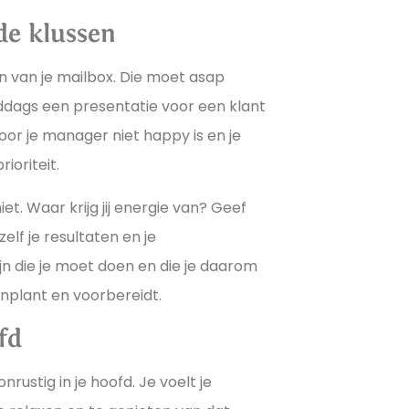
de klussen
 van je mailbox. Die moet asap
ddags een presentatie voor een klant
door je manager niet happy is en je
ioriteit.
et. Waar krijg jij energie van? Geef
elf je resultaten en je
zijn die je moet doen en die je daarom
inplant en voorbereidt.
fd
ustig in je hoofd. Je voelt je