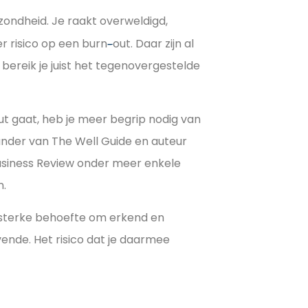
gezondheid. Je raakt overweldigd,
 risico op een burn
out. Daar zijn al
–
 bereik je juist het tegenovergestelde
t gaat, heb je meer begrip nodig van
founder van The Well Guide en auteur
 Business Review onder meer enkele
n.
n sterke behoefte om erkend en
ende. Het risico dat je daarmee