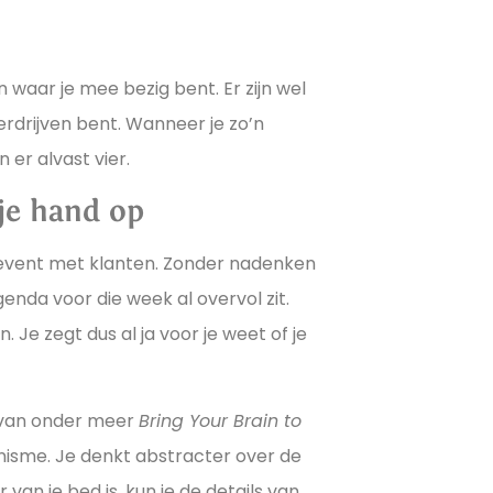
n waar je mee bezig bent. Er zijn wel
verdrijven bent. Wanneer je zo’n
n er alvast vier.
je hand op
n event met klanten. Zonder nadenken
agenda voor die week al overvol zit.
 Je zegt dus al ja voor je weet of je
 van onder meer
Bring Your Brain to
nisme. Je denkt abstracter over de
van je bed is, kun je de details van