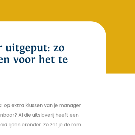
 uitgeput: zo
en voor het te
s
‘ja’ op extra klussen van je manager
aar? Al die uitsloverij heeft een
heid lijden eronder. Zo zet je de rem